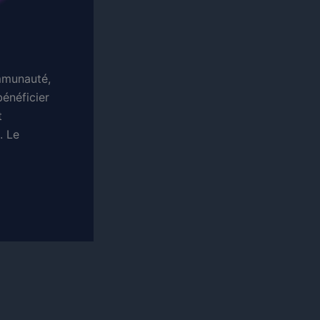
ommunauté,
bénéficier
t
. Le