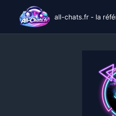
Aller
au
all-chats.fr - la ré
contenu